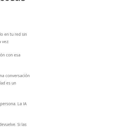
 en tu red sin
 vez:
ción con esa
una conversación
dad es un
a persona. La IA
evuelve. Si las