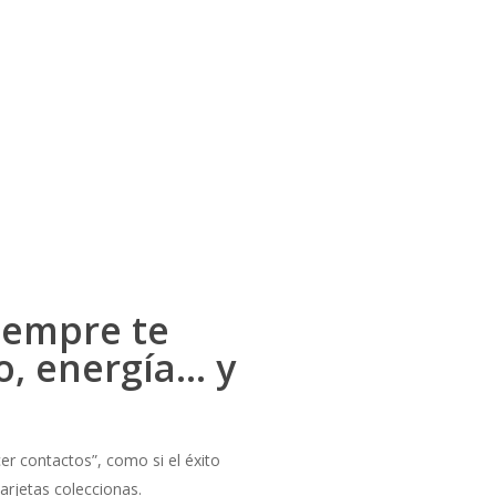
iempre te
o, energía… y
cer contactos”, como si el éxito
arjetas coleccionas.