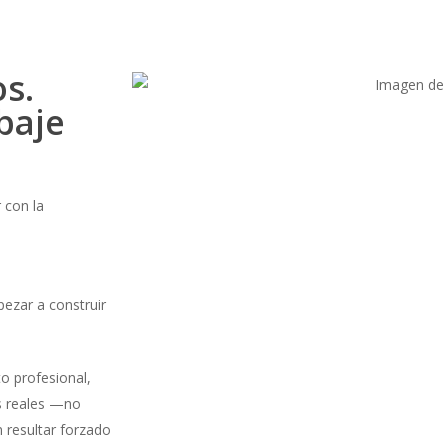
s.
baje
 con la
ezar a construir
o profesional,
os reales —no
 resultar forzado