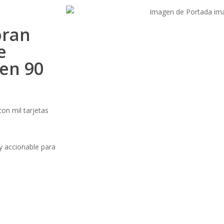
bran
e
 en 90
on mil tarjetas
 accionable para