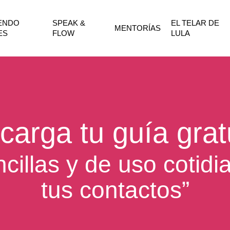
IENDO
SPEAK &
EL TELAR DE
MENTORÍAS
ES
FLOW
LULA
carga tu guía gratu
cillas y de uso cotidi
tus contactos”