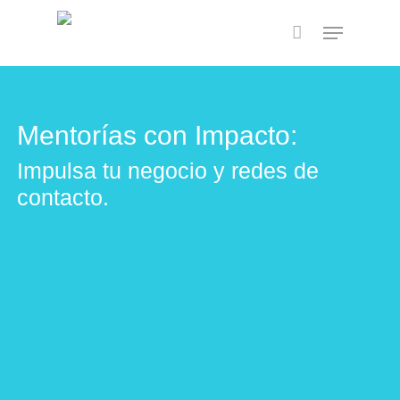
Skip
Menu
to
main
Close
content
Menu
Mentorías con Impacto:
Impulsa tu negocio y redes de
contacto.