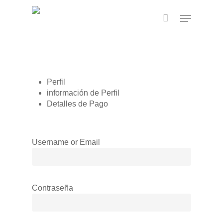
Skip
Menu
to
main
content
Perfil
información de Perfil
Detalles de Pago
Username or Email
Contraseña